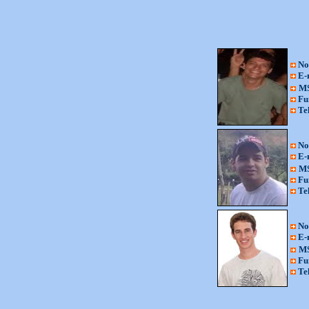
No
E-
M
Fu
Te
No
E-
M
Fu
Te
No
E-
M
Fu
Te