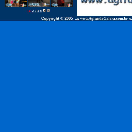
[1]
2
3
4
5
Copyright © 2005
..::
www.AgitusdaGalera.com.br
::.